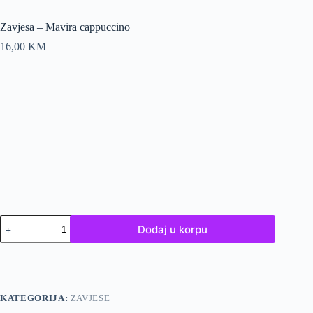
Zavjesa – Mavira cappuccino
16,00
KM
Zavjesa
Dodaj u korpu
-
Mavira
cappuccino
količina
KATEGORIJA:
ZAVJESE