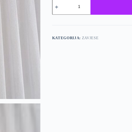
Zavjesa
-
8001
količina
KATEGORIJA:
ZAVJESE