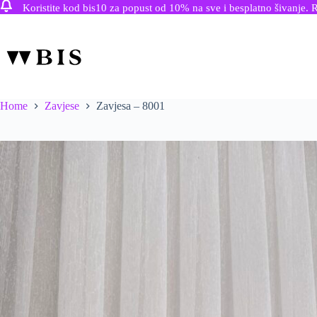
Koristite kod bis10 za popust od 10% na sve i besplatno šivanje. 
Skip
to
content
Home
Zavjese
Zavjesa – 8001