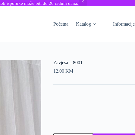
Rok isporuke može biti do 20 radnih dana.
Početna
Katalog
Informacije
Zavjesa – 8001
12,00
KM