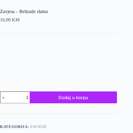
Zavjesa – Belizade zlatna
16,00
KM
Zavjesa
Dodaj u korpu
-
Belizade
zlatna
količina
KATEGORIJA:
ZAVJESE