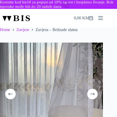
Koristite kod bis10 za popust od 10% na sve i besplatno šivanje. Rok
isporuke može biti do 20 radnih dana.
Skip
to
0,00
KM
Shopping
content
cart
Home
Zavjese
Zavjesa – Belizade zlatna