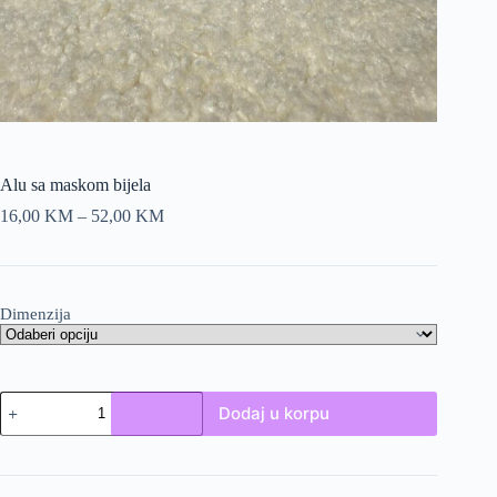
Alu sa maskom bijela
Price
16,00
KM
–
52,00
KM
range:
16,00 KM
through
52,00 KM
Dimenzija
Alu
Dodaj u korpu
sa
maskom
bijela
količina