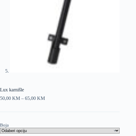
Lux karnišle
Price
50,00
KM
–
65,00
KM
range:
50,00 KM
through
65,00 KM
Boja