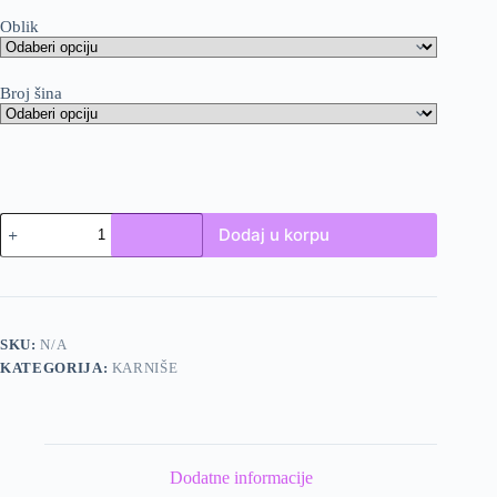
Oblik
Broj šina
Lux
Dodaj u korpu
karnišle
količina
SKU:
N/A
KATEGORIJA:
KARNIŠE
Dodatne informacije