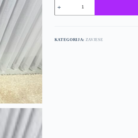
Zavjese
-
2008
količina
KATEGORIJA:
ZAVJESE