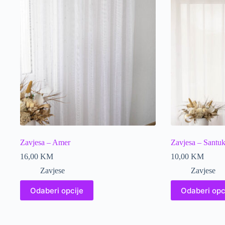
Zavjesa – Amer
Zavjesa – Santu
16,00
KM
10,00
KM
Zavjese
Zavjese
This
This
Odaberi opcije
Odaberi opc
product
product
has
has
multiple
multiple
variants.
variants.