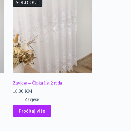
SOLD OUT
Zavjesa – Čipka list 2 reda
18,00
KM
Zavjese
Pročitaj više