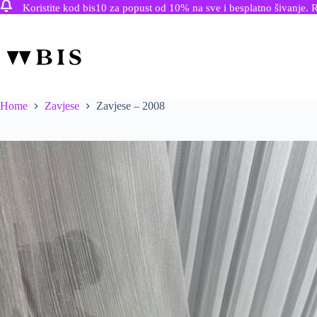
Koristite kod bis10 za popust od 10% na sve i besplatno šivanje. 
Skip
to
content
Home
Zavjese
Zavjese – 2008