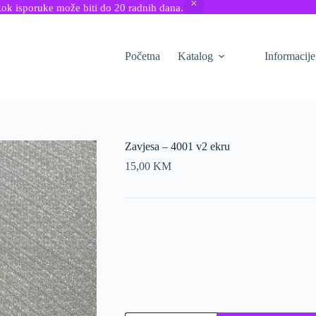
Rok isporuke može biti do 20 radnih dana.
Početna
Katalog
Informacije
Zavjesa – 4001 v2 ekru
15,00
KM