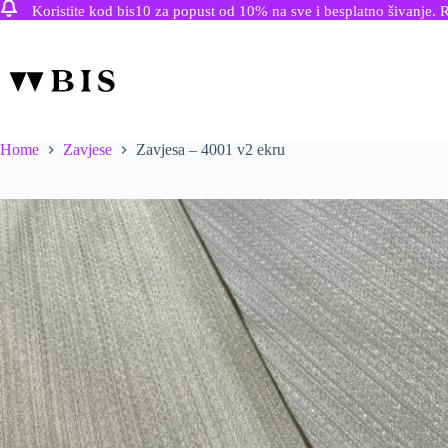
Koristite kod bis10 za popust od 10% na sve i besplatno šivanje. 
Skip
to
content
Home
Zavjese
Zavjesa – 4001 v2 ekru