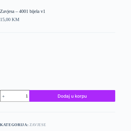
Zavjesa – 4001 bijela v1
15,00
KM
Zavjesa
Dodaj u korpu
-
4001
bijela
v1
količina
KATEGORIJA:
ZAVJESE