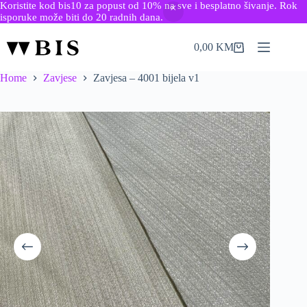
Koristite kod bis10 za popust od 10% na sve i besplatno šivanje. Rok
isporuke može biti do 20 radnih dana.
Skip
to
0,00
KM
Shopping
content
cart
Home
Zavjese
Zavjesa – 4001 bijela v1